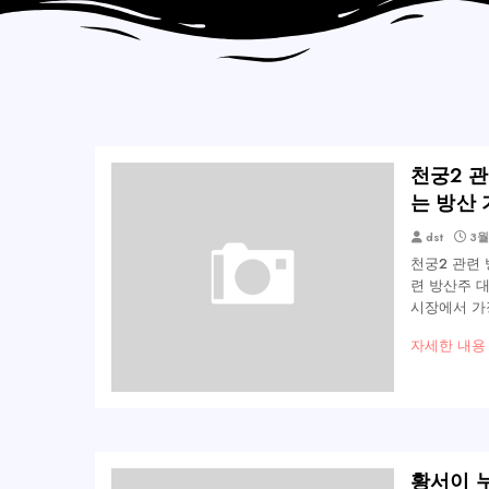
천궁2 
는 방산
dst
3월
천궁2 관련
련 방산주 
시장에서 가
자세한 내용
황서이 