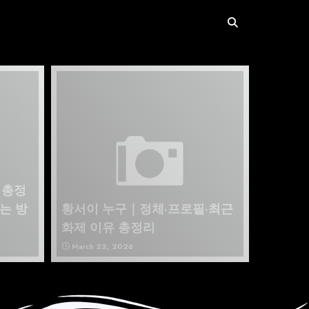
 총정
는 방
황서이 누구｜정체·프로필·최근
화제 이유 총정리
March 22, 2026